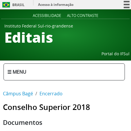
Acesso à informação
BRASIL
Participe
ACESSIBILIDADE
ALTO CONTRASTE
Serviços
Instituto Federal Sul-rio-grandense
Editais
Legislação
Canais
Portal do IFSul
☰ MENU
Câmpus Bagé
Encerrado
Conselho Superior 2018
Documentos