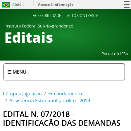
Acesso à informação
BRASIL
Participe
ACESSIBILIDADE
ALTO CONTRASTE
Serviços
Instituto Federal Sul-rio-grandense
Editais
Legislação
Canais
Portal do IFSul
☰ MENU
Câmpus Jaguarão
Em andamento
Assistência Estudantil (auxílio) - 2019
EDITAL N. 07/2018 -
IDENTIFICACÃO DAS DEMANDAS