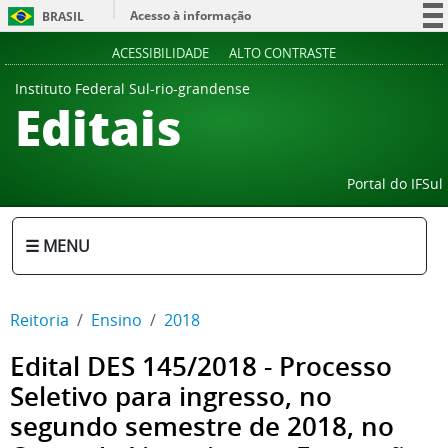
Acesso à informação
BRASIL
Participe
ACESSIBILIDADE
ALTO CONTRASTE
Serviços
Instituto Federal Sul-rio-grandense
Editais
Legislação
Canais
Portal do IFSul
☰ MENU
Reitoria
Ensino
2018
Edital DES 145/2018 - Processo
Seletivo para ingresso, no
segundo semestre de 2018, no