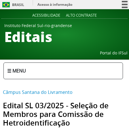
Acesso à informação
BRASIL
Participe
ACESSIBILIDADE
ALTO CONTRASTE
Serviços
Instituto Federal Sul-rio-grandense
Editais
Legislação
Canais
Portal do IFSul
☰ MENU
Câmpus Santana do Livramento
Edital SL 03/2025 - Seleção de
Membros para Comissão de
Hetroidentificação