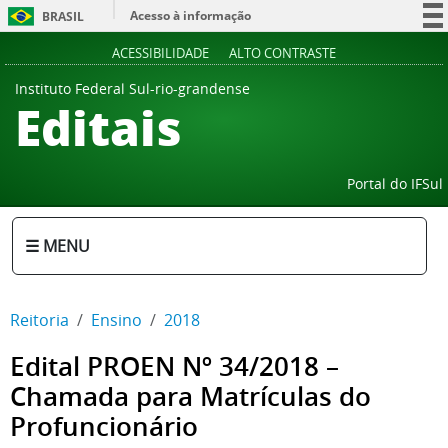
Acesso à informação
BRASIL
Participe
ACESSIBILIDADE
ALTO CONTRASTE
Serviços
Instituto Federal Sul-rio-grandense
Editais
Legislação
Canais
Portal do IFSul
☰ MENU
Reitoria
Ensino
2018
Edital PROEN Nº 34/2018 –
Chamada para Matrículas do
Profuncionário