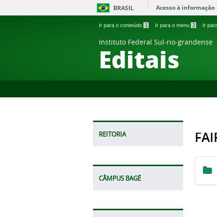
Acesso à informação
BRASIL
Ir para o conteúdo
1
Ir para o menu
2
Ir pa
Instituto Federal Sul-rio-grandense
Editais
FAI
REITORIA
CÂMPUS BAGÉ