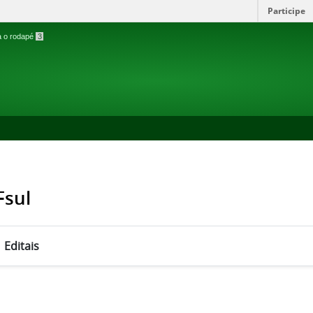
Participe
ra o rodapé
3
Fsul
Editais