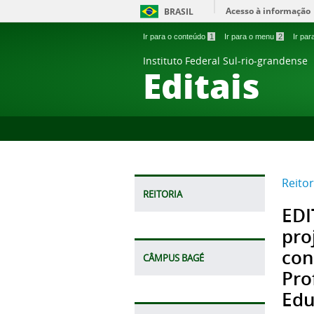
Acesso à informação
BRASIL
Ir para o conteúdo
1
Ir para o menu
2
Ir pa
Instituto Federal Sul-rio-grandense
Editais
Reitor
REITORIA
EDI
pro
con
CÂMPUS BAGÉ
Pro
Edu