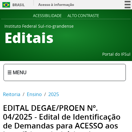
Acesso à informação
BRASIL
Participe
ACESSIBILIDADE
ALTO CONTRASTE
Serviços
Instituto Federal Sul-rio-grandense
Editais
Legislação
Canais
Portal do IFSul
☰ MENU
Reitoria
Ensino
2025
EDITAL DEGAE/PROEN Nº.
04/2025 - Edital de Identificação
de Demandas para ACESSO aos