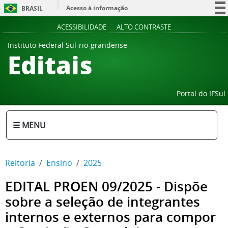
Acesso à informação
BRASIL
Participe
ACESSIBILIDADE
ALTO CONTRASTE
Serviços
Instituto Federal Sul-rio-grandense
Editais
Legislação
Canais
Portal do IFSul
☰ MENU
Reitoria
Ensino
2025
EDITAL PROEN 09/2025 - Dispõe
sobre a seleção de integrantes
internos e externos para compor