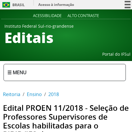
Acesso à informação
BRASIL
Participe
ACESSIBILIDADE
ALTO CONTRASTE
Serviços
Instituto Federal Sul-rio-grandense
Editais
Legislação
Canais
Portal do IFSul
☰ MENU
Reitoria
Ensino
2018
Edital PROEN 11/2018 - Seleção de
Professores Supervisores de
Escolas habilitadas para o