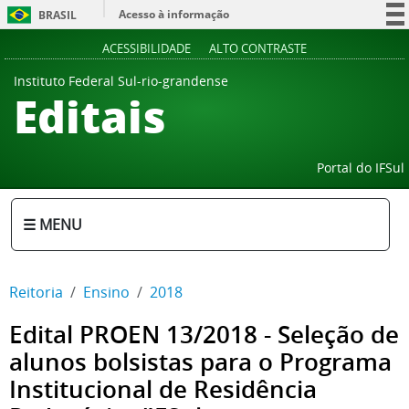
Acesso à informação
BRASIL
Participe
ACESSIBILIDADE
ALTO CONTRASTE
Serviços
Instituto Federal Sul-rio-grandense
Editais
Legislação
Canais
Portal do IFSul
☰ MENU
Reitoria
Ensino
2018
Edital PROEN 13/2018 - Seleção de
alunos bolsistas para o Programa
Institucional de Residência