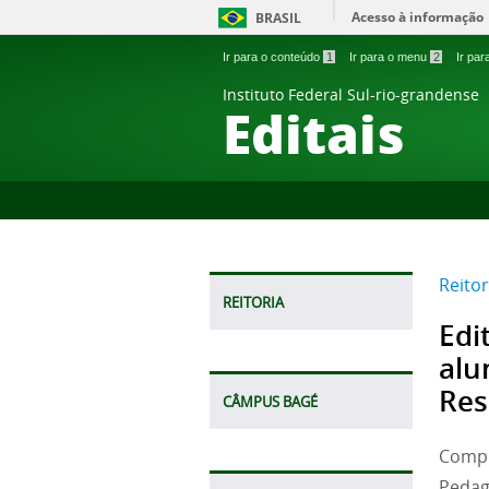
Acesso à informação
BRASIL
Ir para o conteúdo
1
Ir para o menu
2
Ir pa
Instituto Federal Sul-rio-grandense
Editais
Reitor
REITORIA
Edi
alu
Res
CÂMPUS BAGÉ
Compl
Pedag