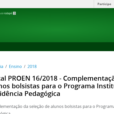
Participe
ra o rodapé
3
ia
Ensino
2018
tal PROEN 16/2018 - Complementaçã
nos bolsistas para o Programa Insti
idência Pedagógica
ementação da seleção de alunos bolsistas para o Programa 
ógica