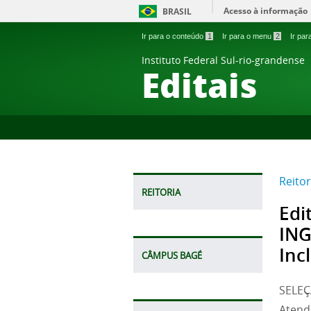
Acesso à informação
BRASIL
Ir para o conteúdo
1
Ir para o menu
2
Ir pa
Instituto Federal Sul-rio-grandense
Editais
Reitor
REITORIA
Edi
ING
Inc
CÂMPUS BAGÉ
SELEÇ
Atend