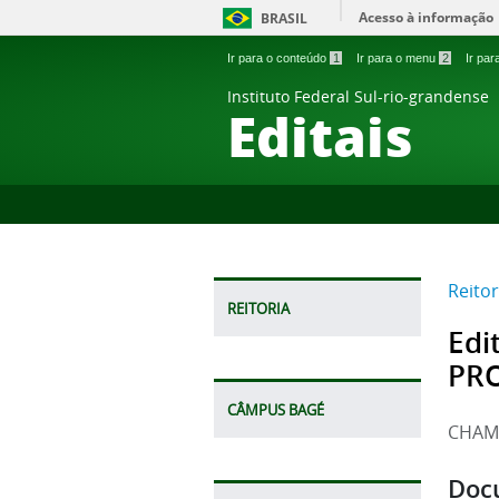
Acesso à informação
BRASIL
Ir para o conteúdo
1
Ir para o menu
2
Ir pa
Instituto Federal Sul-rio-grandense
Editais
Reitor
REITORIA
Edi
PRO
CÂMPUS BAGÉ
CHAMA
Doc