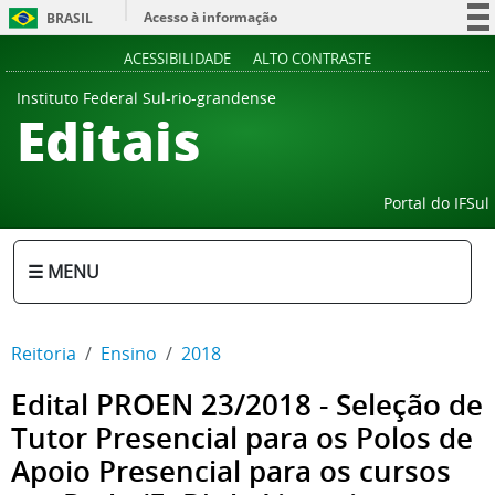
Acesso à informação
BRASIL
Participe
ACESSIBILIDADE
ALTO CONTRASTE
Serviços
Instituto Federal Sul-rio-grandense
Editais
Legislação
Canais
Portal do IFSul
☰ MENU
Reitoria
Ensino
2018
Edital PROEN 23/2018 - Seleção de
Tutor Presencial para os Polos de
Apoio Presencial para os cursos