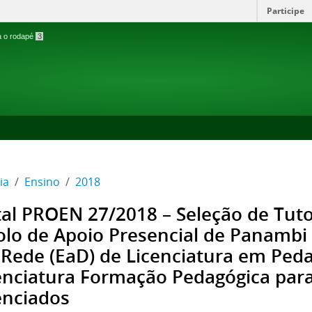
Participe
ra o rodapé
3
ia
Ensino
2018
tal PROEN 27/2018 – Seleção de Tuto
olo de Apoio Presencial de Panambi
Rede (EaD) de Licenciatura em Peda
enciatura Formação Pedagógica par
enciados