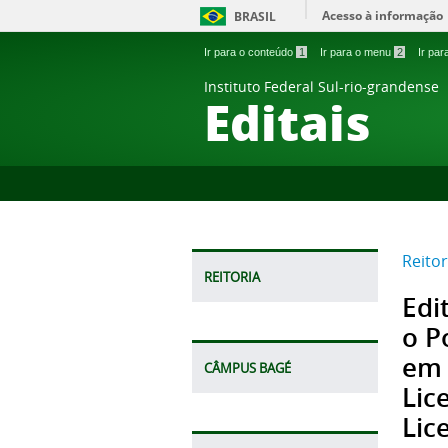
Acesso à informação
BRASIL
Ir para o conteúdo
1
Ir para o menu
2
Ir pa
Instituto Federal Sul-rio-grandense
Editais
Reitor
REITORIA
Edi
o P
em 
CÂMPUS BAGÉ
Lic
Lic