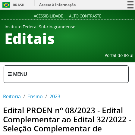
Acesso à informação
BRASIL
Participe
ACESSIBILIDADE
ALTO CONTRASTE
Serviços
Instituto Federal Sul-rio-grandense
Editais
Legislação
Canais
Portal do IFSul
☰ MENU
Reitoria
Ensino
2023
Edital PROEN nº 08/2023 - Edital
Complementar ao Edital 32/2022 -
Seleção Complementar de