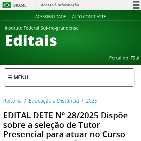
Acesso à informação
BRASIL
Participe
ACESSIBILIDADE
ALTO CONTRASTE
Serviços
Instituto Federal Sul-rio-grandense
Editais
Legislação
Canais
Portal do IFSul
☰ MENU
Reitoria
Educação a Distância
2025
EDITAL DETE Nº 28/2025 Dispõe
sobre a seleção de Tutor
Presencial para atuar no Curso