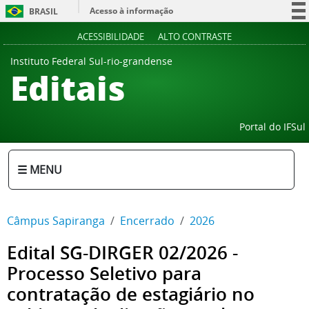
Acesso à informação
BRASIL
Participe
ACESSIBILIDADE
ALTO CONTRASTE
Serviços
Instituto Federal Sul-rio-grandense
Editais
Legislação
Canais
Portal do IFSul
☰ MENU
Câmpus Sapiranga
Encerrado
2026
Edital SG-DIRGER 02/2026 -
Processo Seletivo para
contratação de estagiário no