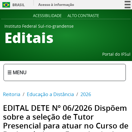
Acesso à informação
BRASIL
Participe
ACESSIBILIDADE
ALTO CONTRASTE
Serviços
Instituto Federal Sul-rio-grandense
Editais
Legislação
Canais
Portal do IFSul
☰ MENU
Reitoria
Educação a Distância
2026
EDITAL DETE Nº 06/2026 Dispõem
sobre a seleção de Tutor
Presencial para atuar no Curso de