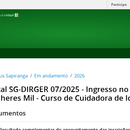
Participe
ra o rodapé
3
s Sapiranga
Em andamento
2026
tal SG-DIRGER 07/2025 - Ingresso n
heres Mil - Curso de Cuidadora de 
umentos