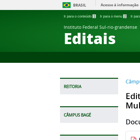
Acesso à informação
BRASIL
Ir para o conteúdo
1
Ir para o menu
2
Ir pa
Instituto Federal Sul-rio-grandense
Editais
Câmpu
REITORIA
Edi
Mul
CÂMPUS BAGÉ
Doc